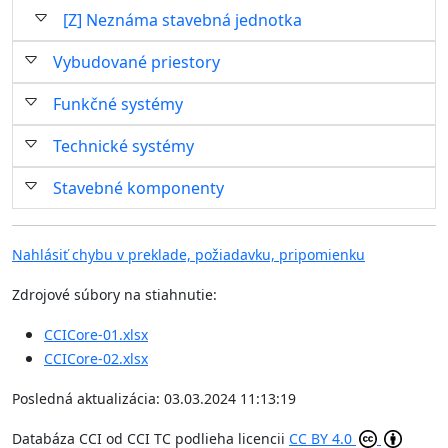
[Z] Neznáma stavebná jednotka
Vybudované priestory
Funkčné systémy
Technické systémy
Stavebné komponenty
Nahlásiť chybu v preklade, požiadavku, pripomienku
Zdrojové súbory na stiahnutie:
CCICore-01.xlsx
CCICore-02.xlsx
Posledná aktualizácia: 03.03.2024 11:13:19
Databáza CCI
od
CCI TC
podlieha licencii
CC BY 4.0