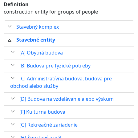
Definition
construction entity for groups of people
Stavebný komplex
Stavebné entity
[A] Obytná budova
[B] Budova pre fyzické potreby
[C] Administratívna budova, budova pre
obchod alebo služby
[D] Budova na vzdelávanie alebo výskum
[F] Kultúrna budova
[G] Rekreačné zariadenie
[H] Športový areál