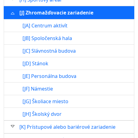
[J] Zhromažďovacie zariadenie
[JA] Centrum aktivít
[JB] Spoločenská hala
[JC] Slávnostná budova
[JD] Stánok
[JE] Personálna budova
[JF] Námestie
[JG] Školiace miesto
[JH] Školský dvor
[K] Prístupové alebo bariérové zariadenie