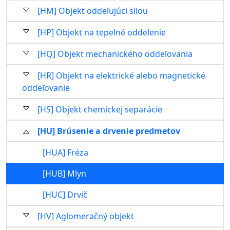
[HM] Objekt oddeľujúci silou
[HP] Objekt na tepelné oddelenie
[HQ] Objekt mechanického oddeľovania
[HR] Objekt na elektrické alebo magnetické
oddeľovanie
[HS] Objekt chemickej separácie
[HU] Brúsenie a drvenie predmetov
[HUA] Fréza
[HUB] Mlyn
[HUC] Drvič
[HV] Aglomeračný objekt