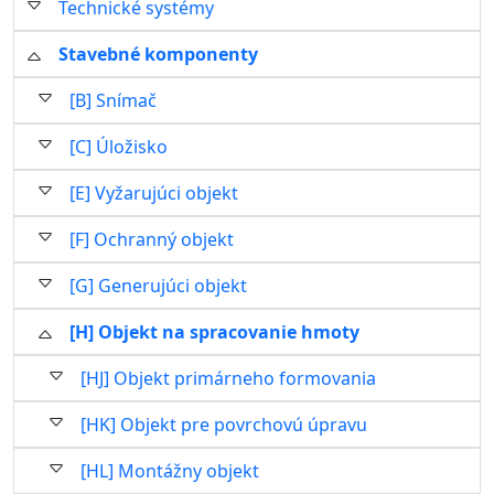
Technické systémy
Stavebné komponenty
[B] Snímač
[C] Úložisko
[E] Vyžarujúci objekt
[F] Ochranný objekt
[G] Generujúci objekt
[H] Objekt na spracovanie hmoty
[HJ] Objekt primárneho formovania
[HK] Objekt pre povrchovú úpravu
[HL] Montážny objekt