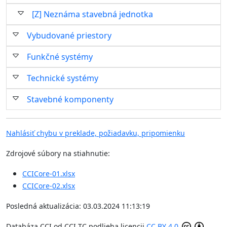
[Z] Neznáma stavebná jednotka
Vybudované priestory
Funkčné systémy
Technické systémy
Stavebné komponenty
Nahlásiť chybu v preklade, požiadavku, pripomienku
Zdrojové súbory na stiahnutie:
CCICore-01.xlsx
CCICore-02.xlsx
Posledná aktualizácia: 03.03.2024 11:13:19
Databáza CCI
od
CCI TC
podlieha licencii
CC BY 4.0