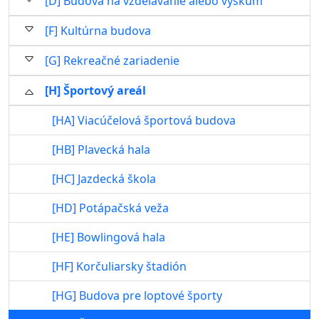
[D] Budova na vzdelávanie alebo výskum
[F] Kultúrna budova
[G] Rekreačné zariadenie
[H] Športový areál
[HA] Viacúčelová športová budova
[HB] Plavecká hala
[HC] Jazdecká škola
[HD] Potápačská veža
[HE] Bowlingová hala
[HF] Korčuliarsky štadión
[HG] Budova pre loptové športy