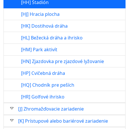
[HH] Štadión
[HJ] Hracia plocha
[HK] Dostihová dráha
[HL] Bežecká dráha a ihrisko
[HM] Park aktivít
[HN] Zjazdovka pre zjazdové lyžovanie
[HP] Cvičebná dráha
[HQ] Chodník pre peších
[HR] Golfové ihrisko
[J] Zhromažďovacie zariadenie
[K] Prístupové alebo bariérové zariadenie