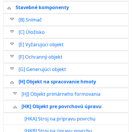
Stavebné komponenty
[B] Snímač
[C] Úložisko
[E] Vyžarujúci objekt
[F] Ochranný objekt
[G] Generujúci objekt
[H] Objekt na spracovanie hmoty
[HJ] Objekt primárneho formovania
[HK] Objekt pre povrchovú úpravu
[HKA] Stroj na prípravu povrchu
[HKB] Stroj na úpravu povrchu