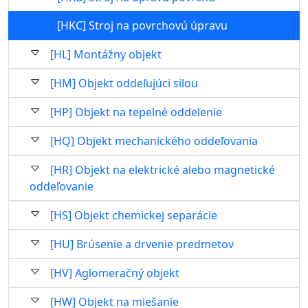
[HKC] Stroj na povrchovú úpravu
[HL] Montážny objekt
[HM] Objekt oddeľujúci silou
[HP] Objekt na tepelné oddelenie
[HQ] Objekt mechanického oddeľovania
[HR] Objekt na elektrické alebo magnetické
oddeľovanie
[HS] Objekt chemickej separácie
[HU] Brúsenie a drvenie predmetov
[HV] Aglomeračný objekt
[HW] Objekt na miešanie