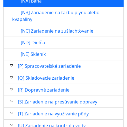
[NA] Baňa
[NB] Zariadenie na ťažbu plynu alebo
kvapaliny
[NC] Zariadenie na zušľachťovanie
[ND] Dielňa
[NE] Skleník
[P] Spracovateľské zariadenie
[Q] Skladovacie zariadenie
[R] Dopravné zariadenie
[S] Zariadenie na presúvanie dopravy
[T] Zariadenie na využívanie pôdy
[U] Zariadenie na kontrolu vody