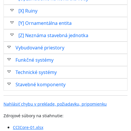
[X] Ruiny
[Y] Ornamentálna entita
[Z] Neznáma stavebná jednotka
Vybudované priestory
Funkčné systémy
Technické systémy
Stavebné komponenty
Nahlásiť chybu v preklade, požiadavku, pripomienku
Zdrojové súbory na stiahnutie:
CCICore-01.xlsx