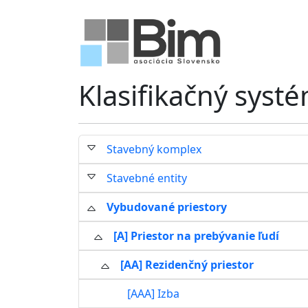
Klasifikačný syst
Stavebný komplex
Stavebné entity
Vybudované priestory
[A] Priestor na prebývanie ľudí
[AA] Rezidenčný priestor
[AAA] Izba