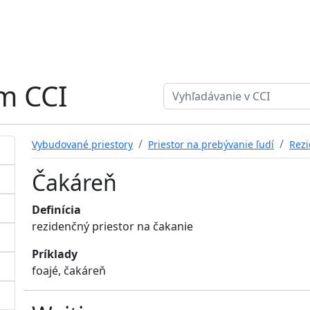
ém CCI
Search term
Vybudované priestory
Priestor na prebývanie ľudí
Rezi
Čakáreň
Definícia
rezidenčný priestor na čakanie
Príklady
foajé, čakáreň