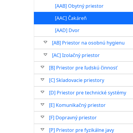
[AAB] Obytný priestor
[AAC] Čakáreň
[AAD] Dvor
[AB] Priestor na osobnú hygienu
[AC] Izolačný priestor
[B] Priestor pre ľudskú činnosť
[C] Skladovacie priestory
[D] Priestor pre technické systémy
[E] Komunikačný priestor
[F] Dopravný priestor
[P] Priestor pre fyzikálne javy