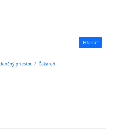
denčný priestor
Čakáreň