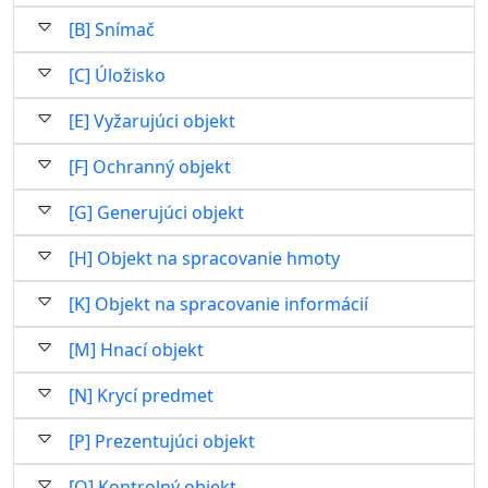
[B] Snímač
[C] Úložisko
[E] Vyžarujúci objekt
[F] Ochranný objekt
[G] Generujúci objekt
[H] Objekt na spracovanie hmoty
[K] Objekt na spracovanie informácií
[M] Hnací objekt
[N] Krycí predmet
[P] Prezentujúci objekt
[Q] Kontrolný objekt