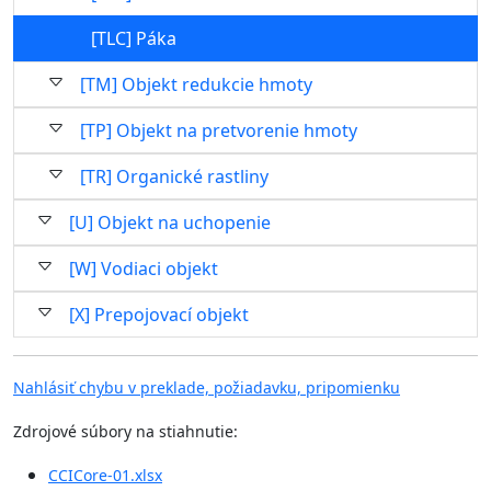
[TLC] Páka
[TM] Objekt redukcie hmoty
[TP] Objekt na pretvorenie hmoty
[TR] Organické rastliny
[U] Objekt na uchopenie
[W] Vodiaci objekt
[X] Prepojovací objekt
Nahlásiť chybu v preklade, požiadavku, pripomienku
Zdrojové súbory na stiahnutie:
CCICore-01.xlsx