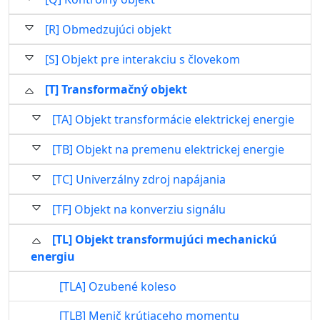
[R] Obmedzujúci objekt
[S] Objekt pre interakciu s človekom
[T] Transformačný objekt
[TA] Objekt transformácie elektrickej energie
[TB] Objekt na premenu elektrickej energie
[TC] Univerzálny zdroj napájania
[TF] Objekt na konverziu signálu
[TL] Objekt transformujúci mechanickú
energiu
[TLA] Ozubené koleso
[TLB] Menič krútiaceho momentu