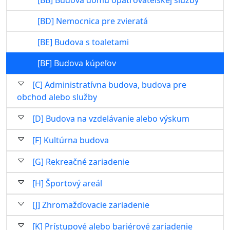
[BB] Budova domu opatrovateľskej služby
[BD] Nemocnica pre zvieratá
[BE] Budova s toaletami
[BF] Budova kúpeľov
[C] Administratívna budova, budova pre
obchod alebo služby
[D] Budova na vzdelávanie alebo výskum
[F] Kultúrna budova
[G] Rekreačné zariadenie
[H] Športový areál
[J] Zhromažďovacie zariadenie
[K] Prístupové alebo bariérové zariadenie