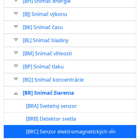
[BH] Snímač energie
[BJ] Snímač výkonu
[BK] Snímač času
[BL] Snímač hladiny
[BM] Snímač vlhkosti
[BP] Snímač tlaku
[BQ] Snímač koncentrácie
[BR] Snímač žiarenia
[BRA] Svetelný senzor
[BRB] Detektor svetla
[BRC] Senzor elektromagnetických vĺn