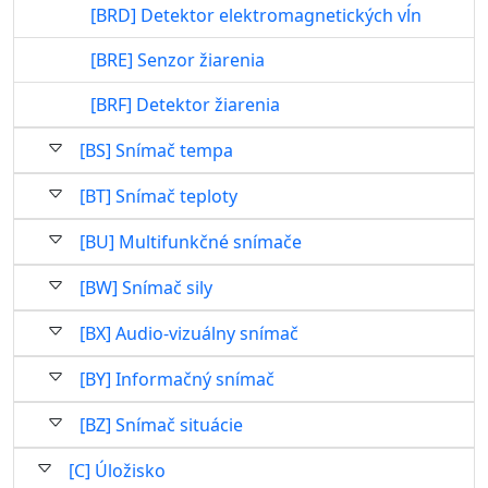
[BRD] Detektor elektromagnetických vĺn
[BRE] Senzor žiarenia
[BRF] Detektor žiarenia
[BS] Snímač tempa
[BT] Snímač teploty
[BU] Multifunkčné snímače
[BW] Snímač sily
[BX] Audio-vizuálny snímač
[BY] Informačný snímač
[BZ] Snímač situácie
[C] Úložisko