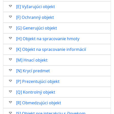
[E] Vyžarujúci objekt
[F] Ochranný objekt
[G] Generujúci objekt
[H] Objekt na spracovanie hmoty
[K] Objekt na spracovanie informácií
[M] Hnací objekt
[N] Krycí predmet
[P] Prezentujúci objekt
[Q] Kontrolný objekt
[R] Obmedzujúci objekt
[S] Objekt pre interakciu s človekom