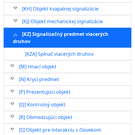
[KH] Objekt kvapalnej signalizácie
[KJ] Objekt mechanickej signalizácie
[KZ] Signalizačný predmet viacerých
druhov
[KZA] Spínač viacerých druhov
[M] Hnací objekt
[N] Krycí predmet
[P] Prezentujúci objekt
[Q] Kontrolný objekt
[R] Obmedzujúci objekt
[S] Objekt pre interakciu s človekom