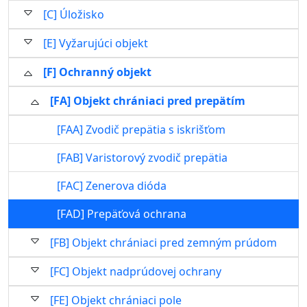
[C] Úložisko
[E] Vyžarujúci objekt
[F] Ochranný objekt
[FA] Objekt chrániaci pred prepätím
[FAA] Zvodič prepätia s iskrišťom
[FAB] Varistorový zvodič prepätia
[FAC] Zenerova dióda
[FAD] Prepäťová ochrana
[FB] Objekt chrániaci pred zemným prúdom
[FC] Objekt nadprúdovej ochrany
[FE] Objekt chrániaci pole