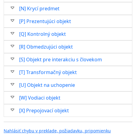
[N] Krycí predmet
[P] Prezentujúci objekt
[Q] Kontrolný objekt
[R] Obmedzujúci objekt
[S] Objekt pre interakciu s človekom
[T] Transformačný objekt
[U] Objekt na uchopenie
[W] Vodiaci objekt
[X] Prepojovací objekt
Nahlásiť chybu v preklade, požiadavku, pripomienku