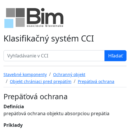
Klasifikačný systém CCI
Search term
Stavebné komponenty
Ochranný objekt
Objekt chrániaci pred prepätím
Prepäťová ochrana
Prepäťová ochrana
Definícia
prepäťová ochrana objektu absorpciou prepätia
Príklady