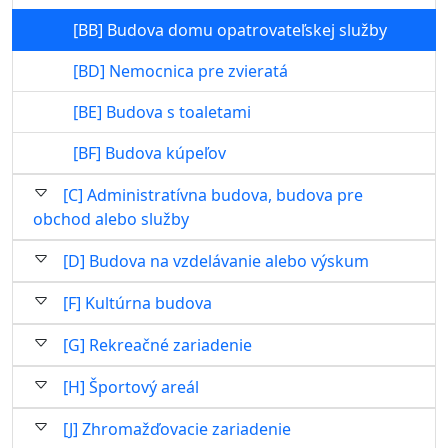
[BB] Budova domu opatrovateľskej služby
[BD] Nemocnica pre zvieratá
[BE] Budova s toaletami
[BF] Budova kúpeľov
[C] Administratívna budova, budova pre
obchod alebo služby
[D] Budova na vzdelávanie alebo výskum
[F] Kultúrna budova
[G] Rekreačné zariadenie
[H] Športový areál
[J] Zhromažďovacie zariadenie