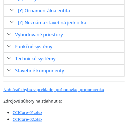
[Y] Ornamentálna entita
[Z] Neznáma stavebná jednotka
Vybudované priestory
Funkčné systémy
Technické systémy
Stavebné komponenty
Nahlásiť chybu v preklade, požiadavku, pripomienku
Zdrojové súbory na stiahnutie:
CCICore-01.xlsx
CCICore-02.xlsx