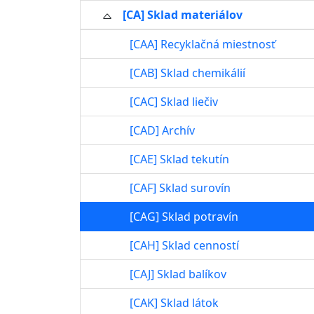
[CA] Sklad materiálov
[CAA] Recyklačná miestnosť
[CAB] Sklad chemikálií
[CAC] Sklad liečiv
[CAD] Archív
[CAE] Sklad tekutín
[CAF] Sklad surovín
[CAG] Sklad potravín
[CAH] Sklad cenností
[CAJ] Sklad balíkov
[CAK] Sklad látok