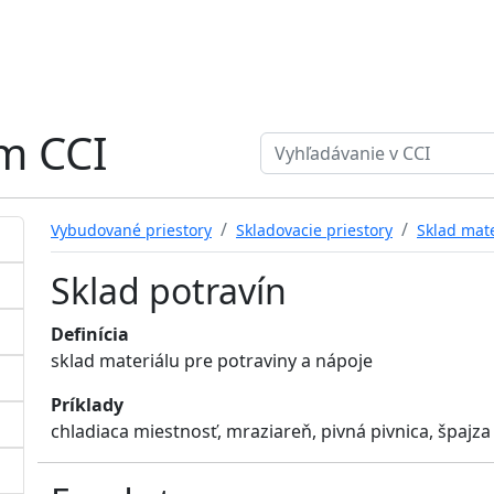
ém CCI
Search term
Vybudované priestory
Skladovacie priestory
Sklad mate
Sklad potravín
Definícia
sklad materiálu pre potraviny a nápoje
Príklady
chladiaca miestnosť, mraziareň, pivná pivnica, špajza