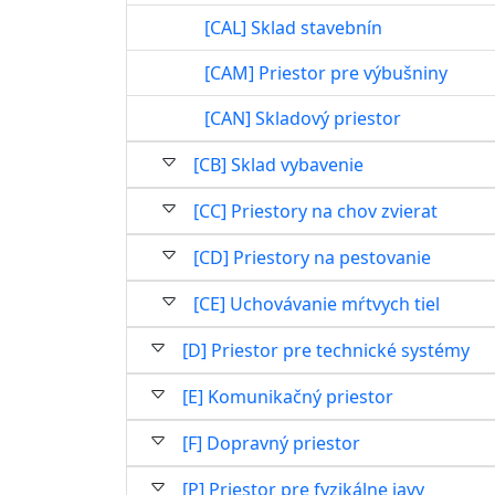
[CAL] Sklad stavebnín
[CAM] Priestor pre výbušniny
[CAN] Skladový priestor
[CB] Sklad vybavenie
[CC] Priestory na chov zvierat
[CD] Priestory na pestovanie
[CE] Uchovávanie mŕtvych tiel
[D] Priestor pre technické systémy
[E] Komunikačný priestor
[F] Dopravný priestor
[P] Priestor pre fyzikálne javy