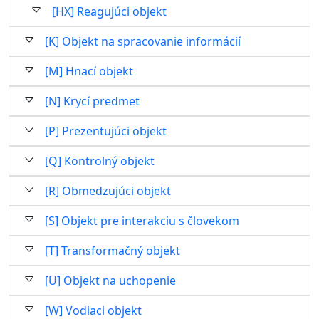
[HX] Reagujúci objekt
[K] Objekt na spracovanie informácií
[M] Hnací objekt
[N] Krycí predmet
[P] Prezentujúci objekt
[Q] Kontrolný objekt
[R] Obmedzujúci objekt
[S] Objekt pre interakciu s človekom
[T] Transformačný objekt
[U] Objekt na uchopenie
[W] Vodiaci objekt