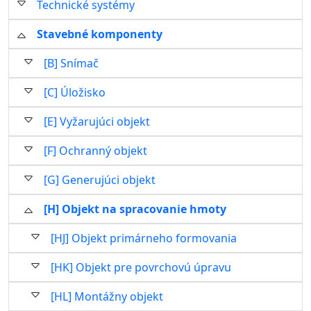
Technické systémy
Stavebné komponenty
[B] Snímač
[C] Úložisko
[E] Vyžarujúci objekt
[F] Ochranný objekt
[G] Generujúci objekt
[H] Objekt na spracovanie hmoty
[HJ] Objekt primárneho formovania
[HK] Objekt pre povrchovú úpravu
[HL] Montážny objekt