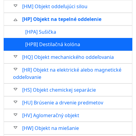
[HM] Objekt oddeľujúci silou
[HP] Objekt na tepelné oddelenie
[HPA] Sušička
[HPB] Destilačná kolóna
[HQ] Objekt mechanického oddeľovania
[HR] Objekt na elektrické alebo magnetické
oddeľovanie
[HS] Objekt chemickej separácie
[HU] Brúsenie a drvenie predmetov
[HV] Aglomeračný objekt
[HW] Objekt na miešanie