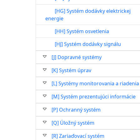
[HG] Systém dodávky elektrickej
energie
[HH] Systém osvetlenia
[HJ] Systém dodávky signálu
[J] Dopravné systémy
[K] Systém úprav
[L] Systémy monitorovania a riadenia
[M] Systém prezentujúci informácie
[P] Ochranný systém
[Q] Úložný systém
[R] Zariaďovací systém