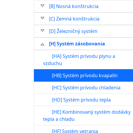
[B] Nosná konštrukcia
[C] Zemná konštrukcia
[D] Železničný systém
[H] Systém zásobovania
[HA] Systém prívodu plynu a
vzduchu
[HB] Systém prívodu kvapalín
[HC] Systém prívodu chladenia
[HD] Systém prívodu tepla
[HE] Kombinovaný systém dodávky
tepla a chladu
[HF] Systém vetrania