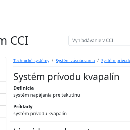
ém CCI
Search term
Technické systémy
Systém zásobovania
Systém prívod
Systém prívodu kvapalín
Definícia
systém napájania pre tekutinu
Príklady
systém prívodu kvapalín