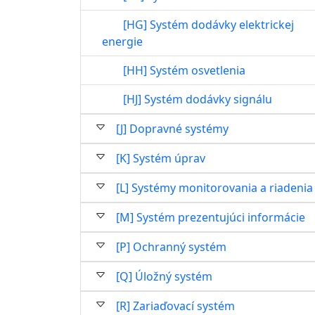
[HG] Systém dodávky elektrickej
energie
[HH] Systém osvetlenia
[HJ] Systém dodávky signálu
[J] Dopravné systémy
[K] Systém úprav
[L] Systémy monitorovania a riadenia
[M] Systém prezentujúci informácie
[P] Ochranný systém
[Q] Úložný systém
[R] Zariaďovací systém