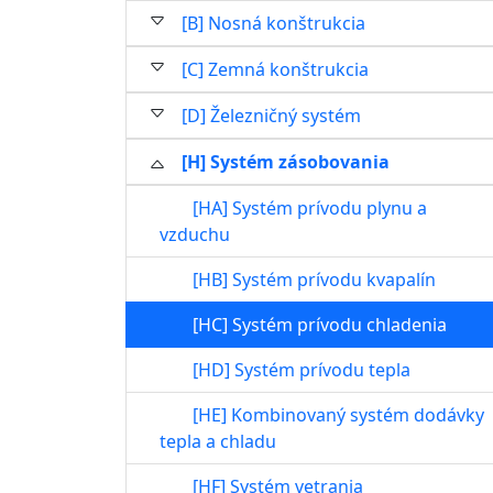
[B] Nosná konštrukcia
[C] Zemná konštrukcia
[D] Železničný systém
[H] Systém zásobovania
[HA] Systém prívodu plynu a
vzduchu
[HB] Systém prívodu kvapalín
[HC] Systém prívodu chladenia
[HD] Systém prívodu tepla
[HE] Kombinovaný systém dodávky
tepla a chladu
[HF] Systém vetrania