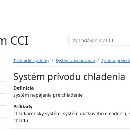
ém CCI
Search term
Technické systémy
Systém zásobovania
Systém prívod
Systém prívodu chladenia
Definícia
systém napájania pre chladenie
Príklady
chladiarenský systém, systém diaľkového chladenia
chladu