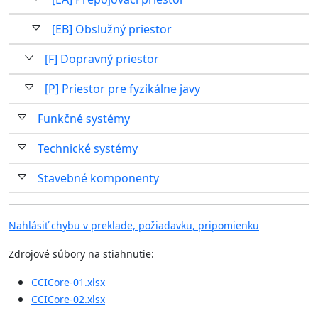
[EB] Obslužný priestor
[F] Dopravný priestor
[P] Priestor pre fyzikálne javy
Funkčné systémy
Technické systémy
Stavebné komponenty
Nahlásiť chybu v preklade, požiadavku, pripomienku
Zdrojové súbory na stiahnutie:
CCICore-01.xlsx
CCICore-02.xlsx