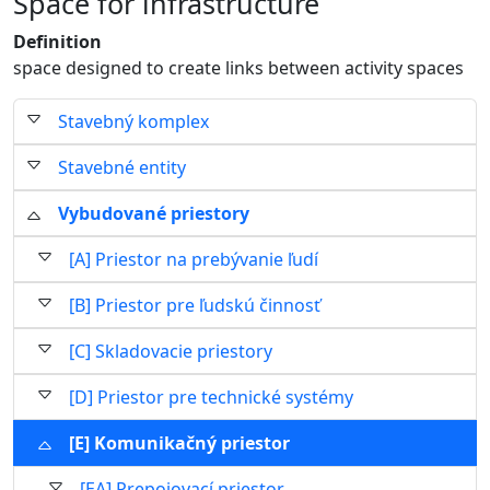
Space for infrastructure
Definition
space designed to create links between activity spaces
Stavebný komplex
Stavebné entity
Vybudované priestory
[A] Priestor na prebývanie ľudí
[B] Priestor pre ľudskú činnosť
[C] Skladovacie priestory
[D] Priestor pre technické systémy
[E] Komunikačný priestor
[EA] Prepojovací priestor