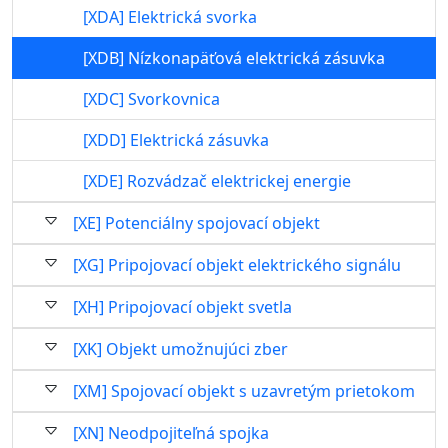
[XDA] Elektrická svorka
[XDB] Nízkonapäťová elektrická zásuvka
[XDC] Svorkovnica
[XDD] Elektrická zásuvka
[XDE] Rozvádzač elektrickej energie
[XE] Potenciálny spojovací objekt
[XG] Pripojovací objekt elektrického signálu
[XH] Pripojovací objekt svetla
[XK] Objekt umožnujúci zber
[XM] Spojovací objekt s uzavretým prietokom
[XN] Neodpojiteľná spojka