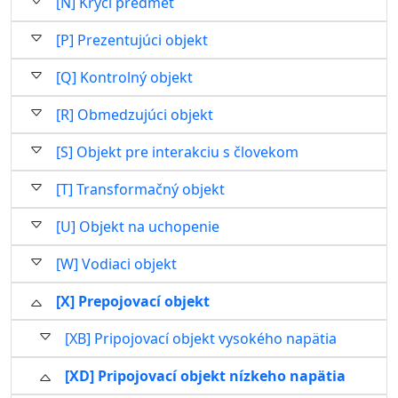
[N] Krycí predmet
[P] Prezentujúci objekt
[Q] Kontrolný objekt
[R] Obmedzujúci objekt
[S] Objekt pre interakciu s človekom
[T] Transformačný objekt
[U] Objekt na uchopenie
[W] Vodiaci objekt
[X] Prepojovací objekt
[XB] Pripojovací objekt vysokého napätia
[XD] Pripojovací objekt nízkeho napätia