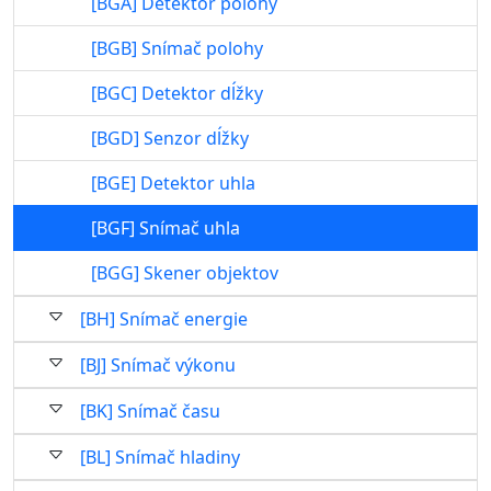
[BGA] Detektor polohy
[BGB] Snímač polohy
[BGC] Detektor dĺžky
[BGD] Senzor dĺžky
[BGE] Detektor uhla
[BGF] Snímač uhla
[BGG] Skener objektov
[BH] Snímač energie
[BJ] Snímač výkonu
[BK] Snímač času
[BL] Snímač hladiny