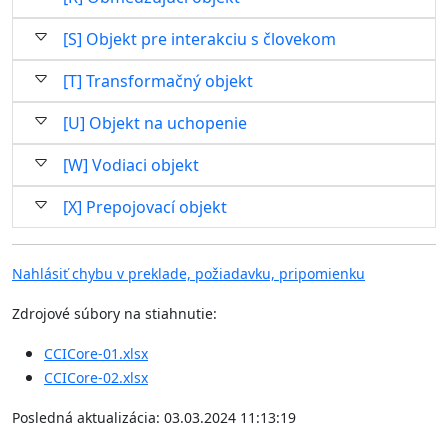
[S] Objekt pre interakciu s človekom
[T] Transformačný objekt
[U] Objekt na uchopenie
[W] Vodiaci objekt
[X] Prepojovací objekt
Nahlásiť chybu v preklade, požiadavku, pripomienku
Zdrojové súbory na stiahnutie:
CCICore-01.xlsx
CCICore-02.xlsx
Posledná aktualizácia: 03.03.2024 11:13:19