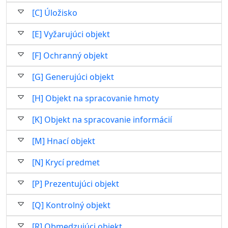
[C] Úložisko
[E] Vyžarujúci objekt
[F] Ochranný objekt
[G] Generujúci objekt
[H] Objekt na spracovanie hmoty
[K] Objekt na spracovanie informácií
[M] Hnací objekt
[N] Krycí predmet
[P] Prezentujúci objekt
[Q] Kontrolný objekt
[R] Obmedzujúci objekt