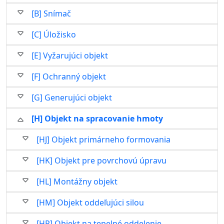
[B] Snímač
[C] Úložisko
[E] Vyžarujúci objekt
[F] Ochranný objekt
[G] Generujúci objekt
[H] Objekt na spracovanie hmoty
[HJ] Objekt primárneho formovania
[HK] Objekt pre povrchovú úpravu
[HL] Montážny objekt
[HM] Objekt oddeľujúci silou
[HP] Objekt na tepelné oddelenie