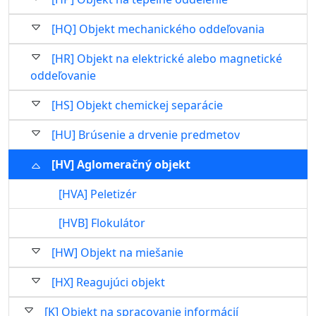
[HQ] Objekt mechanického oddeľovania
[HR] Objekt na elektrické alebo magnetické
oddeľovanie
[HS] Objekt chemickej separácie
[HU] Brúsenie a drvenie predmetov
[HV] Aglomeračný objekt
[HVA] Peletizér
[HVB] Flokulátor
[HW] Objekt na miešanie
[HX] Reagujúci objekt
[K] Objekt na spracovanie informácií