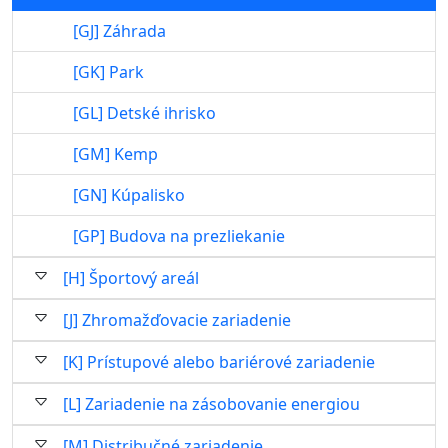
[GJ] Záhrada
[GK] Park
[GL] Detské ihrisko
[GM] Kemp
[GN] Kúpalisko
[GP] Budova na prezliekanie
[H] Športový areál
[J] Zhromažďovacie zariadenie
[K] Prístupové alebo bariérové zariadenie
[L] Zariadenie na zásobovanie energiou
[M] Distribučné zariadenie