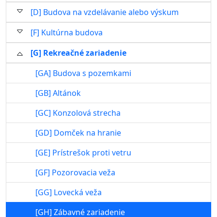
[D] Budova na vzdelávanie alebo výskum
[F] Kultúrna budova
[G] Rekreačné zariadenie
[GA] Budova s pozemkami
[GB] Altánok
[GC] Konzolová strecha
[GD] Domček na hranie
[GE] Prístrešok proti vetru
[GF] Pozorovacia veža
[GG] Lovecká veža
[GH] Zábavné zariadenie