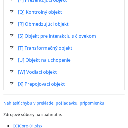
[P] Prezentujúci objekt
[Q] Kontrolný objekt
[R] Obmedzujúci objekt
[S] Objekt pre interakciu s človekom
[T] Transformačný objekt
[U] Objekt na uchopenie
[W] Vodiaci objekt
[X] Prepojovací objekt
Nahlásiť chybu v preklade, požiadavku, pripomienku
Zdrojové súbory na stiahnutie:
CCICore-01.xlsx