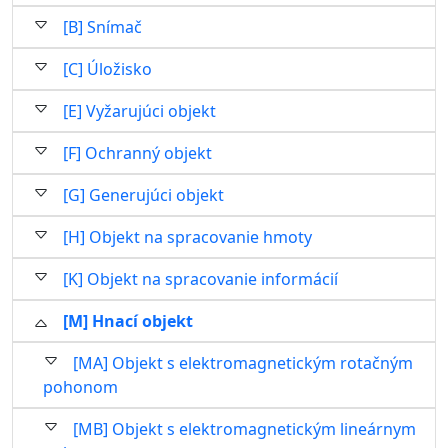
[B] Snímač
[C] Úložisko
[E] Vyžarujúci objekt
[F] Ochranný objekt
[G] Generujúci objekt
[H] Objekt na spracovanie hmoty
[K] Objekt na spracovanie informácií
[M] Hnací objekt
[MA] Objekt s elektromagnetickým rotačným
pohonom
[MB] Objekt s elektromagnetickým lineárnym