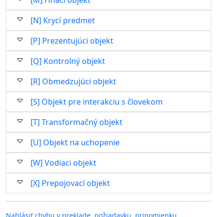
[M] Hnací objekt
[N] Krycí predmet
[P] Prezentujúci objekt
[Q] Kontrolný objekt
[R] Obmedzujúci objekt
[S] Objekt pre interakciu s človekom
[T] Transformačný objekt
[U] Objekt na uchopenie
[W] Vodiaci objekt
[X] Prepojovací objekt
Nahlásiť chybu v preklade, požiadavku, pripomienku