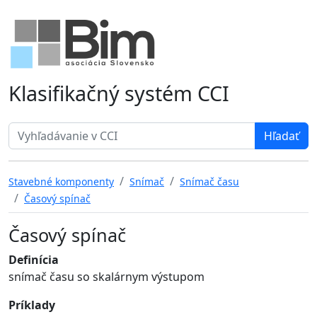
Klasifikačný systém CCI
Search term
Stavebné komponenty
Snímač
Snímač času
Časový spínač
Časový spínač
Definícia
snímač času so skalárnym výstupom
Príklady