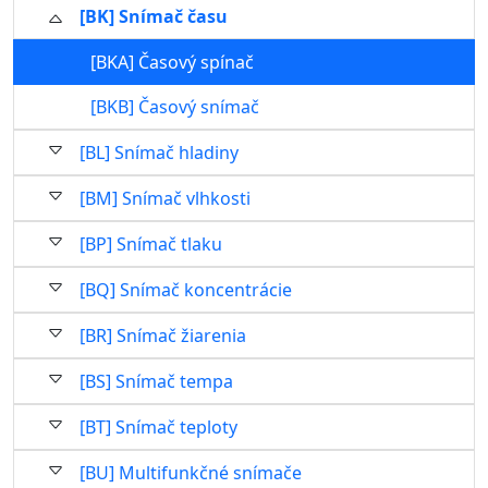
[BK] Snímač času
[BKA] Časový spínač
[BKB] Časový snímač
[BL] Snímač hladiny
[BM] Snímač vlhkosti
[BP] Snímač tlaku
[BQ] Snímač koncentrácie
[BR] Snímač žiarenia
[BS] Snímač tempa
[BT] Snímač teploty
[BU] Multifunkčné snímače