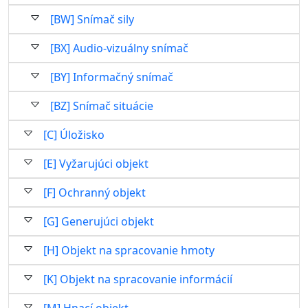
[BW] Snímač sily
[BX] Audio-vizuálny snímač
[BY] Informačný snímač
[BZ] Snímač situácie
[C] Úložisko
[E] Vyžarujúci objekt
[F] Ochranný objekt
[G] Generujúci objekt
[H] Objekt na spracovanie hmoty
[K] Objekt na spracovanie informácií