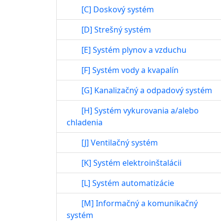
[C] Doskový systém
[D] Strešný systém
[E] Systém plynov a vzduchu
[F] Systém vody a kvapalín
[G] Kanalizačný a odpadový systém
[H] Systém vykurovania a/alebo
chladenia
[J] Ventilačný systém
[K] Systém elektroinštalácii
[L] Systém automatizácie
[M] Informačný a komunikačný
systém