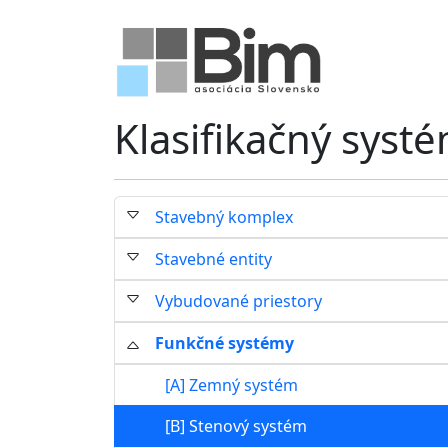
Klasifikačný syst
Stavebný komplex
Stavebné entity
Vybudované priestory
Funkčné systémy
[A] Zemný systém
[B] Stenový systém