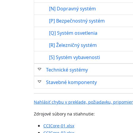
[N] Dopravný systém
[P] Bezpečnostný systém
[Q] Systém osvetlenia
[R] Železničný systém
[S] Systém vybavenosti
Technické systémy
Stavebné komponenty
Nahlásiť chybu v preklade, požiadavku, pripomie
Zdrojové súbory na stiahnutie:
CCICore-01.xlsx
CCICore-02.xlsx