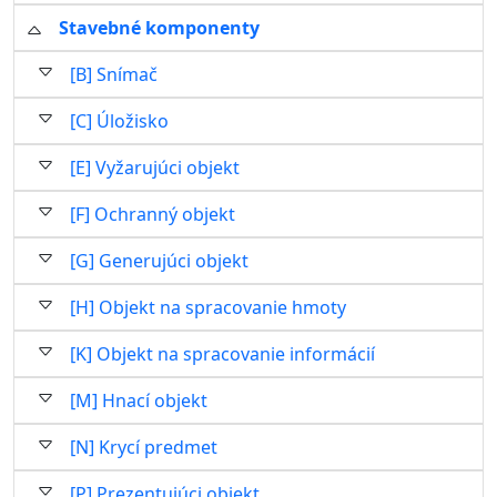
Stavebné komponenty
[B] Snímač
[C] Úložisko
[E] Vyžarujúci objekt
[F] Ochranný objekt
[G] Generujúci objekt
[H] Objekt na spracovanie hmoty
[K] Objekt na spracovanie informácií
[M] Hnací objekt
[N] Krycí predmet
[P] Prezentujúci objekt