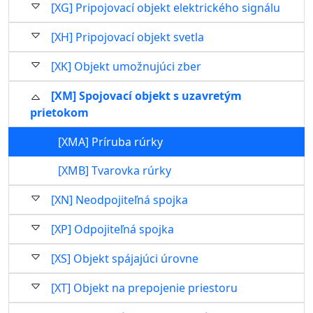
[XG] Pripojovací objekt elektrického signálu
[XH] Pripojovací objekt svetla
[XK] Objekt umožnujúci zber
[XM] Spojovací objekt s uzavretým
prietokom
[XMA] Príruba rúrky
[XMB] Tvarovka rúrky
[XN] Neodpojiteľná spojka
[XP] Odpojiteľná spojka
[XS] Objekt spájajúci úrovne
[XT] Objekt na prepojenie priestoru