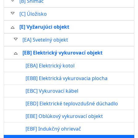
[B] Snímač
[C] Úložisko
[E] Vyžarujúci objekt
[EA] Svetelný objekt
[EB] Elektrický vykurovací objekt
[EBA] Elektrický kotol
[EBB] Elektrická vykurovacia plocha
[EBC] Vykurovací kábel
[EBD] Elektrické teplovzdušné dúchadlo
[EBE] Oblúkový vykurovací objekt
[EBF] Indukčný ohrievač