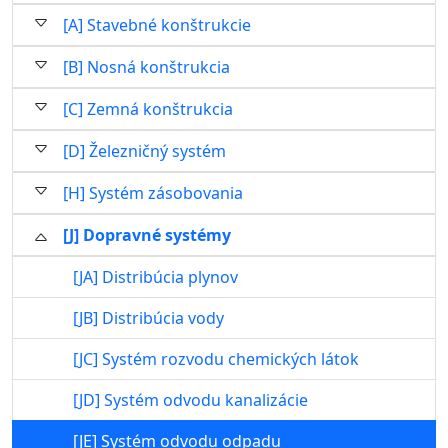
[A] Stavebné konštrukcie
[B] Nosná konštrukcia
[C] Zemná konštrukcia
[D] Železničný systém
[H] Systém zásobovania
[J] Dopravné systémy
[JA] Distribúcia plynov
[JB] Distribúcia vody
[JC] Systém rozvodu chemických látok
[JD] Systém odvodu kanalizácie
[JE] Systém odvodu odpadu