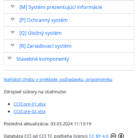
[M] Systém prezentujúci informácie
[P] Ochranný systém
[Q] Úložný systém
[R] Zariaďovací systém
Stavebné komponenty
Nahlásiť chybu v preklade, požiadavku, pripomienku
Zdrojové súbory na stiahnutie:
CCICore-01.xlsx
CCICore-02.xlsx
Posledná aktualizácia: 03.03.2024 11:13:19
Databáza CCI
od
CCI TC
podlieha licencii
CC BY 4.0