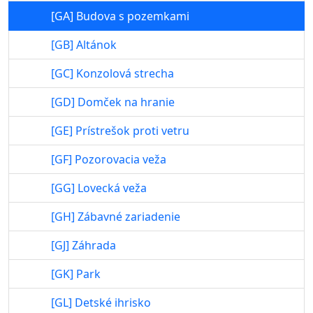
[GA] Budova s pozemkami
[GB] Altánok
[GC] Konzolová strecha
[GD] Domček na hranie
[GE] Prístrešok proti vetru
[GF] Pozorovacia veža
[GG] Lovecká veža
[GH] Zábavné zariadenie
[GJ] Záhrada
[GK] Park
[GL] Detské ihrisko