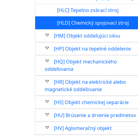
[HLC] Tepelno zvárací stroj
[HLD] Chemický spojovací stroj
[HM] Objekt oddeľujúci silou
[HP] Objekt na tepelné oddelenie
[HQ] Objekt mechanického
oddeľovania
[HR] Objekt na elektrické alebo
magnetické oddeľovanie
[HS] Objekt chemickej separácie
[HU] Brúsenie a drvenie predmetov
[HV] Aglomeračný objekt