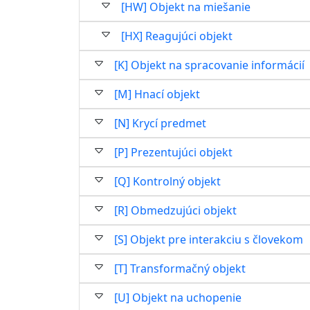
[HW] Objekt na miešanie
[HX] Reagujúci objekt
[K] Objekt na spracovanie informácií
[M] Hnací objekt
[N] Krycí predmet
[P] Prezentujúci objekt
[Q] Kontrolný objekt
[R] Obmedzujúci objekt
[S] Objekt pre interakciu s človekom
[T] Transformačný objekt
[U] Objekt na uchopenie