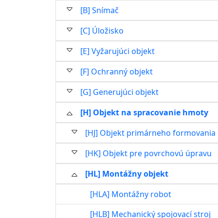
[B] Snímač
[C] Úložisko
[E] Vyžarujúci objekt
[F] Ochranný objekt
[G] Generujúci objekt
[H] Objekt na spracovanie hmoty
[HJ] Objekt primárneho formovania
[HK] Objekt pre povrchovú úpravu
[HL] Montážny objekt
[HLA] Montážny robot
[HLB] Mechanický spojovací stroj