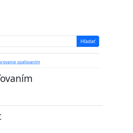
urovanie spaľovaním
ľovaním
t