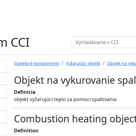
ém CCI
Search term
Stavebné komponenty
Vyžarujúci objekt
Objekt na vyk
Objekt na vykurovanie spa
Definícia
objekt vyžarujúci teplo za pomoci spaľovania
Combustion heating objec
Definition