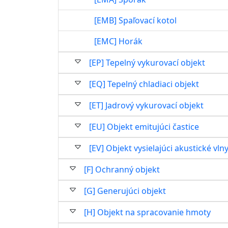
[EMB] Spaľovací kotol
[EMC] Horák
[EP] Tepelný vykurovací objekt
[EQ] Tepelný chladiaci objekt
[ET] Jadrový vykurovací objekt
[EU] Objekt emitujúci častice
[EV] Objekt vysielajúci akustické vln
[F] Ochranný objekt
[G] Generujúci objekt
[H] Objekt na spracovanie hmoty