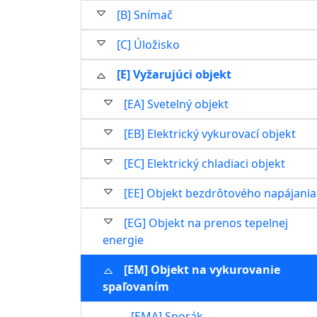
[B] Snímač
[C] Úložisko
[E] Vyžarujúci objekt
[EA] Svetelný objekt
[EB] Elektrický vykurovací objekt
[EC] Elektrický chladiaci objekt
[EE] Objekt bezdrôtového napájania
[EG] Objekt na prenos tepelnej
energie
[EM] Objekt na vykurovanie
spaľovaním
[EMA] Sporák