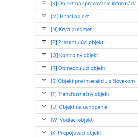
[K] Objekt na spracovanie informácií
[M] Hnací objekt
[N] Krycí predmet
[P] Prezentujúci objekt
[Q] Kontrolný objekt
[R] Obmedzujúci objekt
[S] Objekt pre interakciu s človekom
[T] Transformačný objekt
[U] Objekt na uchopenie
[W] Vodiaci objekt
[X] Prepojovací objekt