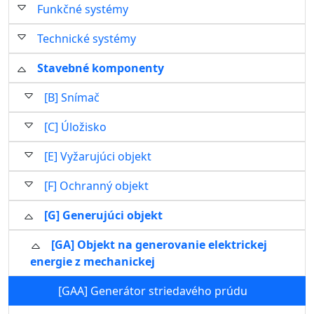
Funkčné systémy
Technické systémy
Stavebné komponenty
[B] Snímač
[C] Úložisko
[E] Vyžarujúci objekt
[F] Ochranný objekt
[G] Generujúci objekt
[GA] Objekt na generovanie elektrickej
energie z mechanickej
[GAA] Generátor striedavého prúdu