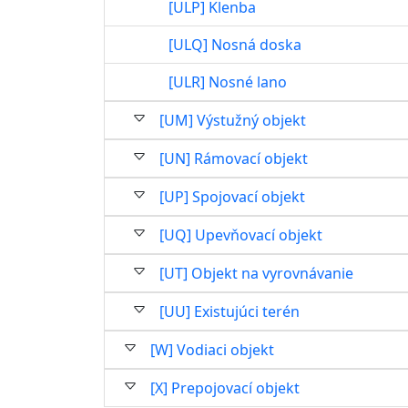
[ULP] Klenba
[ULQ] Nosná doska
[ULR] Nosné lano
[UM] Výstužný objekt
[UN] Rámovací objekt
[UP] Spojovací objekt
[UQ] Upevňovací objekt
[UT] Objekt na vyrovnávanie
[UU] Existujúci terén
[W] Vodiaci objekt
[X] Prepojovací objekt