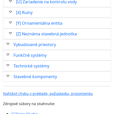
[U] Zariadenie na kontrolu vody
[X] Ruiny
[Y] Ornamentálna entita
[Z] Neznáma stavebná jednotka
Vybudované priestory
Funkčné systémy
Technické systémy
Stavebné komponenty
Nahlásiť chybu v preklade, požiadavku, pripomienku
Zdrojové súbory na stiahnutie:
CCICore-01.xlsx