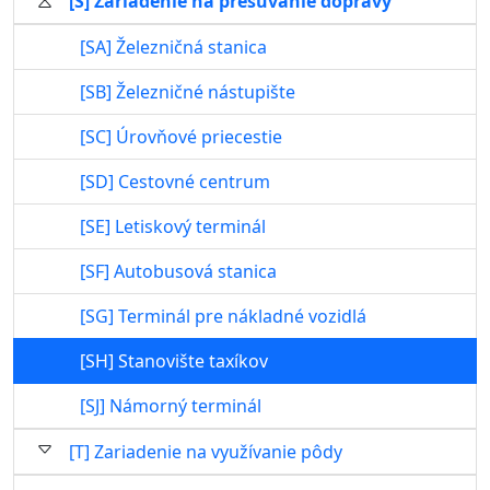
[S] Zariadenie na presúvanie dopravy
[SA] Železničná stanica
[SB] Železničné nástupište
[SC] Úrovňové priecestie
[SD] Cestovné centrum
[SE] Letiskový terminál
[SF] Autobusová stanica
[SG] Terminál pre nákladné vozidlá
[SH] Stanovište taxíkov
[SJ] Námorný terminál
[T] Zariadenie na využívanie pôdy