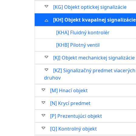
[KG] Objekt optickej signalizácie
[KH] Objekt kvapalnej signalizácie
[KHA] Fluidný kontrolér
[KHB] Pilotný ventil
[KJ] Objekt mechanickej signalizácie
[KZ] Signalizačný predmet viacerých
druhov
[M] Hnací objekt
[N] Krycí predmet
[P] Prezentujúci objekt
[Q] Kontrolný objekt