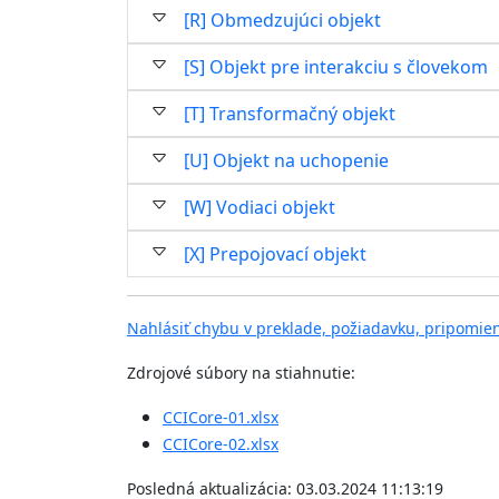
[R] Obmedzujúci objekt
[S] Objekt pre interakciu s človekom
[T] Transformačný objekt
[U] Objekt na uchopenie
[W] Vodiaci objekt
[X] Prepojovací objekt
Nahlásiť chybu v preklade, požiadavku, pripomie
Zdrojové súbory na stiahnutie:
CCICore-01.xlsx
CCICore-02.xlsx
Posledná aktualizácia: 03.03.2024 11:13:19