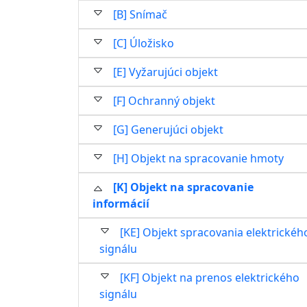
[B] Snímač
[C] Úložisko
[E] Vyžarujúci objekt
[F] Ochranný objekt
[G] Generujúci objekt
[H] Objekt na spracovanie hmoty
[K] Objekt na spracovanie
informácií
[KE] Objekt spracovania elektrickéh
signálu
[KF] Objekt na prenos elektrického
signálu