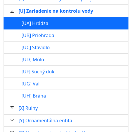
[U] Zariadenie na kontrolu vody
[UA] Hrádza
[UB] Priehrada
[UC] Stavidlo
[UD] Mólo
[UF] Suchý dok
[UG] Val
[UH] Brána
[X] Ruiny
[Y] Ornamentálna entita