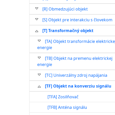
[R] Obmedzujúci objekt
[S] Objekt pre interakciu s človekom
[T] Transformačný objekt
[TA] Objekt transformácie elektricke
energie
[TB] Objekt na premenu elektrickej
energie
[TC] Univerzálny zdroj napájania
[TF] Objekt na konverziu signálu
[TFA] Zosilňovač
[TFB] Anténa signálu