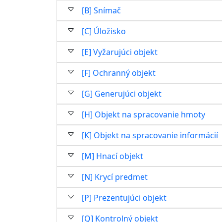
[B] Snímač
[C] Úložisko
[E] Vyžarujúci objekt
[F] Ochranný objekt
[G] Generujúci objekt
[H] Objekt na spracovanie hmoty
[K] Objekt na spracovanie informácií
[M] Hnací objekt
[N] Krycí predmet
[P] Prezentujúci objekt
[Q] Kontrolný objekt