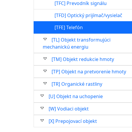
[TFC] Prevodník signálu
[TFD] Optický prijímač/vysielač
[TFE] Telefón
[TL] Objekt transformujúci
mechanickú energiu
[TM] Objekt redukcie hmoty
[TP] Objekt na pretvorenie hmoty
[TR] Organické rastliny
[U] Objekt na uchopenie
[W] Vodiaci objekt
[X] Prepojovací objekt