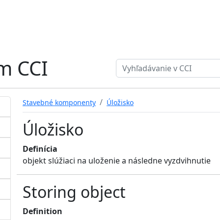
ém CCI
Search term
Stavebné komponenty
Úložisko
Úložisko
Definícia
objekt slúžiaci na uloženie a následne vyzdvihnutie
Storing object
Definition