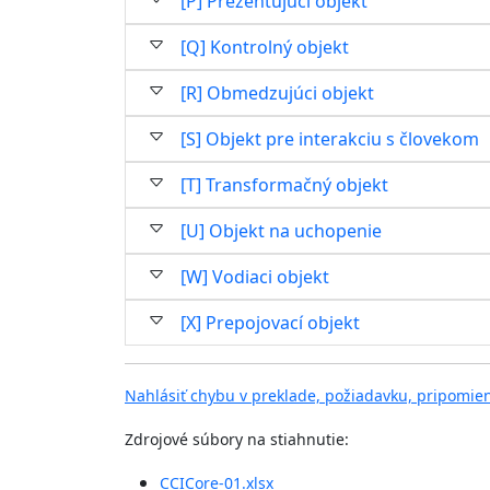
[P] Prezentujúci objekt
[Q] Kontrolný objekt
[R] Obmedzujúci objekt
[S] Objekt pre interakciu s človekom
[T] Transformačný objekt
[U] Objekt na uchopenie
[W] Vodiaci objekt
[X] Prepojovací objekt
Nahlásiť chybu v preklade, požiadavku, pripomie
Zdrojové súbory na stiahnutie:
CCICore-01.xlsx