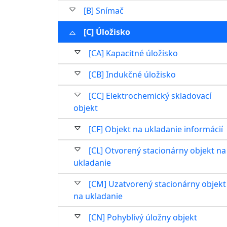
[B] Snímač
[C] Úložisko
[CA] Kapacitné úložisko
[CB] Indukčné úložisko
[CC] Elektrochemický skladovací
objekt
[CF] Objekt na ukladanie informácií
[CL] Otvorený stacionárny objekt na
ukladanie
[CM] Uzatvorený stacionárny objekt
na ukladanie
[CN] Pohyblivý úložny objekt