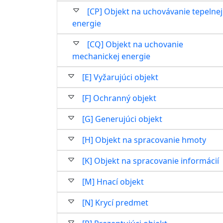
[CP] Objekt na uchovávanie tepelnej
energie
[CQ] Objekt na uchovanie
mechanickej energie
[E] Vyžarujúci objekt
[F] Ochranný objekt
[G] Generujúci objekt
[H] Objekt na spracovanie hmoty
[K] Objekt na spracovanie informácií
[M] Hnací objekt
[N] Krycí predmet