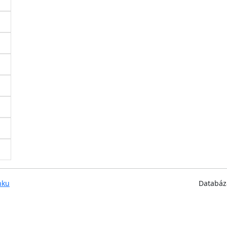
nku
Databáz