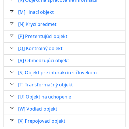
[K] Objekt na spracovanie informácií
[M] Hnací objekt
[N] Krycí predmet
[P] Prezentujúci objekt
[Q] Kontrolný objekt
[R] Obmedzujúci objekt
[S] Objekt pre interakciu s človekom
[T] Transformačný objekt
[U] Objekt na uchopenie
[W] Vodiaci objekt
[X] Prepojovací objekt