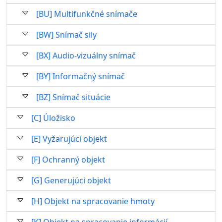
[BU] Multifunkčné snímače
[BW] Snímač sily
[BX] Audio-vizuálny snímač
[BY] Informačný snímač
[BZ] Snímač situácie
[C] Úložisko
[E] Vyžarujúci objekt
[F] Ochranný objekt
[G] Generujúci objekt
[H] Objekt na spracovanie hmoty